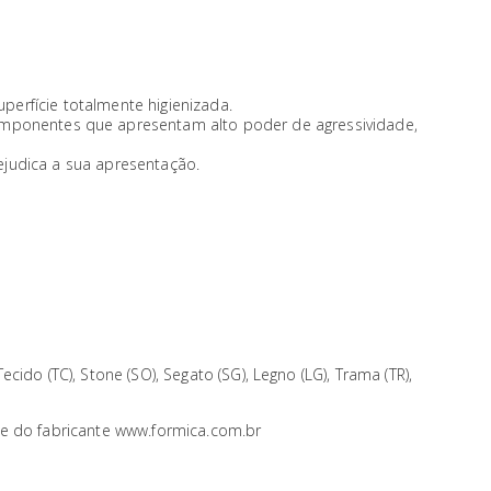
uperfície totalmente higienizada.
mponentes que apresentam alto poder de agressividade,
rejudica a sua apresentação.
 Tecido (TC), Stone (SO), Segato (SG), Legno (LG), Trama (TR),
te do fabricante www.formica.com.br