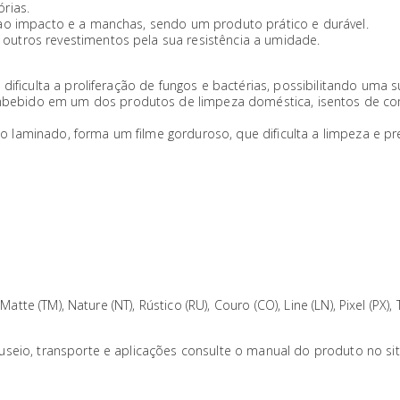
rias.
 ao impacto e a manchas, sendo um produto prático e durável.
outros revestimentos pela sua resistência a umidade.
dificulta a proliferação de fungos e bactérias, possibilitando uma s
bebido em um dos produtos de limpeza doméstica, isentos de co
e do laminado, forma um filme gorduroso, que dificulta a limpeza e p
atte (TM), Nature (NT), Rústico (RU), Couro (CO), Line (LN), Pixel (PX),
useio, transporte e aplicações consulte o manual do produto no si