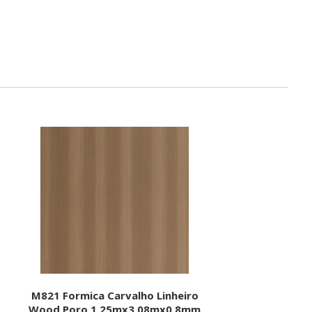
M821 Formica Carvalho Linheiro
Wood Poro 1,25mx3,08mx0,8mm