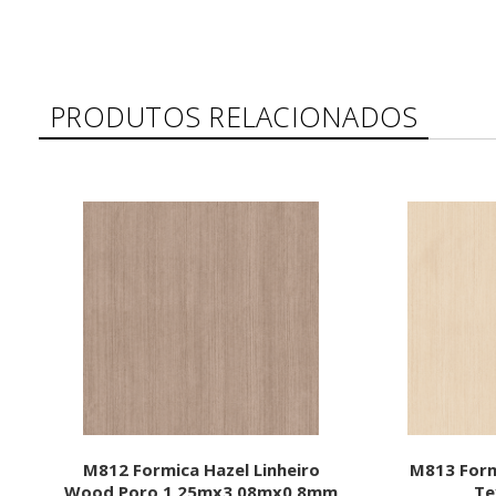
PRODUTOS RELACIONADOS
M812 Formica Hazel Linheiro
M813 Form
Wood Poro 1,25mx3,08mx0,8mm
Te