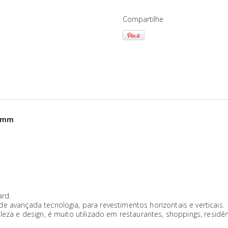
Compartilhe
,8mm
ard.
e avançada tecnologia, para revestimentos horizontais e verticais.
eza e design, é muito utilizado em restaurantes, shoppings, residênci