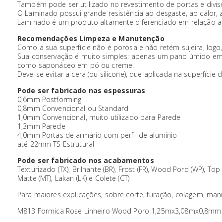
Também pode ser utilizado no revestimento de portas e divisó
O Laminado possui grande resistência ao desgaste, ao calor,
Laminado é um produto altamente diferenciado em relação a 
Recomendações Limpeza e Manutenção
Como a sua superfície não é porosa e não retém sujeira, logo, 
Sua conservação é muito simples: apenas um pano úmido em
como saponáceo em pó ou creme.
Deve-se evitar a cera (ou silicone), que aplicada na superfíci
Pode ser fabricado nas espessuras
0,6mm Postforming
0,8mm Convencional ou Standard
1,0mm Convencional, muito utilizado para Parede
1,3mm Parede
4,0mm Portas de armário com perfil de alumínio
até 22mm TS Estrutural
Pode ser fabricado nos acabamentos
Texturizado (TX), Brilhante (BR), Frost (FR), Wood Poro (WP), Top M
Matte (MT), Lakan (LK) e Colete (CT)
Para maiores explicações, sobre corte, furação, colagem, man
M813 Formica Rose Linheiro Wood Poro 1,25mx3,08mx0,8mm