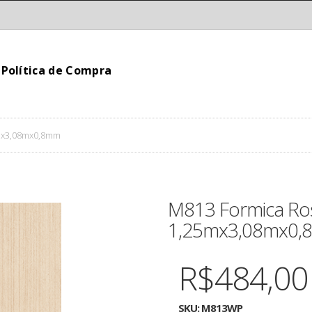
Política de Compra
mx3,08mx0,8mm
M813 Formica Ro
1,25mx3,08mx0
R$484,00
SKU:
M813WP