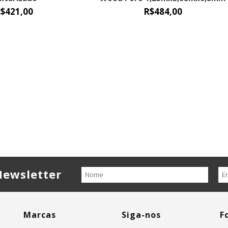
x3,08mx0,8mm
$421,00
R$484,00
Newsletter
Marcas
Siga-nos
F