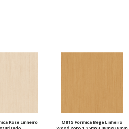
ica Rose Linheiro
M815 Formica Bege Linheiro
xturizado
Wood Poro 1,25mx3,08mx0,8mm