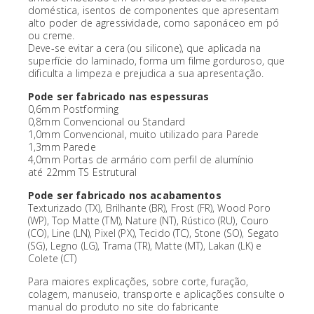
doméstica, isentos de componentes que apresentam
alto poder de agressividade, como saponáceo em pó
ou creme.
Deve-se evitar a cera (ou silicone), que aplicada na
superfície do laminado, forma um filme gorduroso, que
dificulta a limpeza e prejudica a sua apresentação.
Pode ser fabricado nas espessuras
0,6mm Postforming
0,8mm Convencional ou Standard
1,0mm Convencional, muito utilizado para Parede
1,3mm Parede
4,0mm Portas de armário com perfil de alumínio
até 22mm TS Estrutural
Pode ser fabricado nos acabamentos
Texturizado (TX), Brilhante (BR), Frost (FR), Wood Poro
(WP), Top Matte (TM), Nature (NT), Rústico (RU), Couro
(CO), Line (LN), Pixel (PX), Tecido (TC), Stone (SO), Segato
(SG), Legno (LG), Trama (TR), Matte (MT), Lakan (LK) e
Colete (CT)
Para maiores explicações, sobre corte, furação,
colagem, manuseio, transporte e aplicações consulte o
manual do produto no site do fabricante