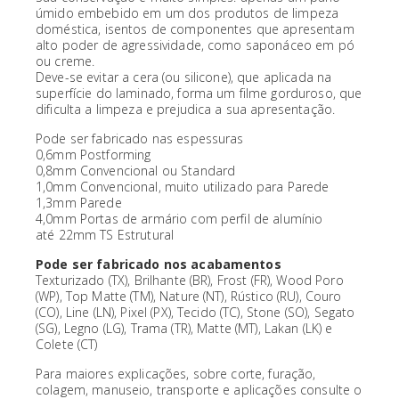
úmido embebido em um dos produtos de limpeza
doméstica, isentos de componentes que apresentam
alto poder de agressividade, como saponáceo em pó
ou creme.
Deve-se evitar a cera (ou silicone), que aplicada na
superfície do laminado, forma um filme gorduroso, que
dificulta a limpeza e prejudica a sua apresentação.
Pode ser fabricado nas espessuras
0,6mm Postforming
0,8mm Convencional ou Standard
1,0mm Convencional, muito utilizado para Parede
1,3mm Parede
4,0mm Portas de armário com perfil de alumínio
até 22mm TS Estrutural
Pode ser fabricado nos acabamentos
Texturizado (TX), Brilhante (BR), Frost (FR), Wood Poro
(WP), Top Matte (TM), Nature (NT), Rústico (RU), Couro
(CO), Line (LN), Pixel (PX), Tecido (TC), Stone (SO), Segato
(SG), Legno (LG), Trama (TR), Matte (MT), Lakan (LK) e
Colete (CT)
Para maiores explicações, sobre corte, furação,
colagem, manuseio, transporte e aplicações consulte o