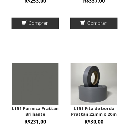
R$253,00
R$337,00
Comprar
Comprar
L151 Formica Prattan
L151 Fita de borda
Brilhante
Prattan 22mm x 20m
1,25mx3,08mx0,8mm
espessura 0,45mm
R$231,00
R$30,00