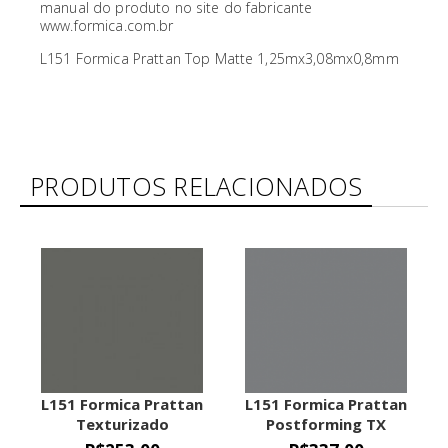
manual do produto no site do fabricante
www.formica.com.br
L151 Formica Prattan Top Matte 1,25mx3,08mx0,8mm
PRODUTOS RELACIONADOS
L151 Formica Prattan
L151 Formica Prattan
Texturizado
Postforming TX
1,25mx3,08mx0,8mm
1,25mx3,08mx0,6mm