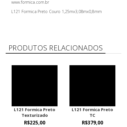
www.formica.com.br
L121 Formica Preto Couro 1,25mx3,08mx0,8mm
PRODUTOS RELACIONADOS
L121 Formica Preto
L121 Formica Preto
Texturizado
TC
1,25mx3,08mx0,8mm
1,25mx3,08mx0,8mm
R$225,00
R$379,00