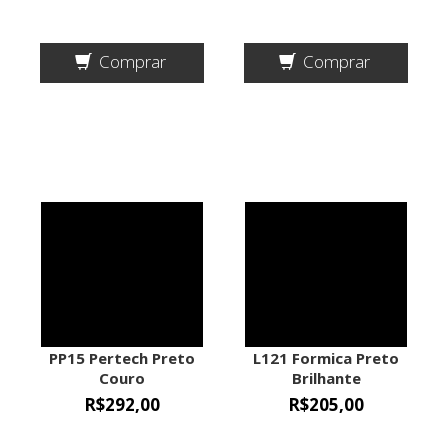
Comprar
Comprar
PP15 Pertech Preto
L121 Formica Preto
Couro
Brilhante
1,25mx3,08mx0,8mm
1,25mx3,08mx0,8mm
R$292,00
R$205,00