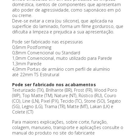
doméstica, isentos de componentes que apresentam
alto poder de agressividade, como saponáceo em pó
ou creme.
Deve-se evitar a cera (ou silicone), que aplicada na
superfície do laminado, forma um filme gorduroso, que
dificulta a limpeza e prejudica a sua apresentação.
Pode ser fabricado nas espessuras
0,6mm Postforming
0,8mm Convencional ou Standard
1,0mm Convencional, muito utilizado para Parede
1,3mm Parede
4,0mm Portas de armário com perfil de alumínio
até 22mm TS Estrutural
Pode ser fabricado nos acabamentos
Texturizado (TX), Brilhante (BR), Frost (FR), Wood Poro
(WP), Top Matte (TM), Nature (NT), Rústico (RU), Couro
(CO), Line (LN), Pixel (PX), Tecido (TC), Stone (SO), Segato
(SG), Legno (LG), Trama (TR), Matte (MT), Lakan (LK) e
Colete (CT)
Para maiores explicações, sobre corte, furação,
colagem, manuseio, transporte e aplicações consulte o
manual do produto no site do fabricante